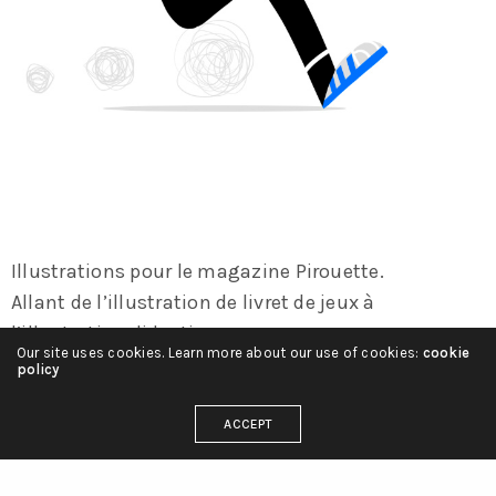
Illustrations pour le magazine Pirouette.
Allant de l’illustration de livret de jeux à
l’illustration didactique.
Our site uses cookies. Learn more about our use of cookies:
cookie
Techniques variées.
policy
(mise en page : Fleurus presse)
ACCEPT